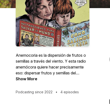
Anemocoria es la dispersión de frutos o
semillas a través del viento. Y esta radio
anemócora quiere hacer precisamente
eso: dispersar frutos y semillas del
pensamiento. Radio Anemocoria es un
Show More
podcast de entrevistas con escritorxs,
académicxs o activistas que han escrito
Podcasting since 2022
•
4 episodes
un libro de ensayo con una mirada crítica
sobre el pasado, el presente o el futuro
de la Península Ibérica y sus conexiones