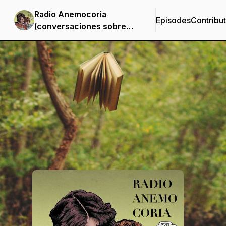
Radio Anemocoria
Episodes
Contribu
(conversaciones sobre
ensayos)
Podcast Background Image