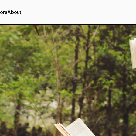
tors
About