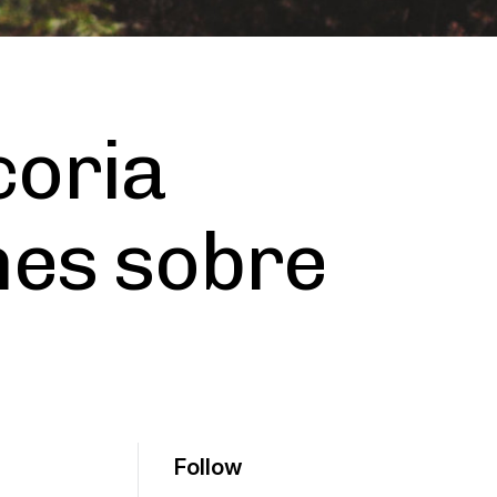
oria
nes sobre
Follow